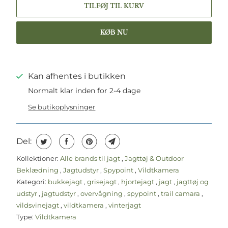
TILFØJ TIL KURV
KØB NU
Kan afhentes i butikken
Normalt klar inden for 2-4 dage
Se butikoplysninger
Del:
Kollektioner:
Alle brands til jagt
,
Jagttøj & Outdoor
Beklædning
,
Jagtudstyr
,
Spypoint
,
Vildtkamera
Kategori:
bukkejagt
,
grisejagt
,
hjortejagt
,
jagt
,
jagttøj og
udstyr
,
jagtudstyr
,
overvågning
,
spypoint
,
trail camara
,
vildsvinejagt
,
vildtkamera
,
vinterjagt
Type:
Vildtkamera