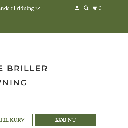
0
nds til ridning
E BRILLER
NING
r
 TIL KURV
KØB NU