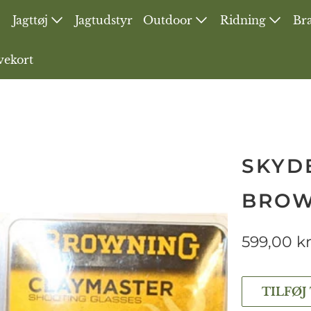
Jagttøj
Jagtudstyr
Outdoor
Ridning
Bra
vekort
SKYD
BROW
599,00 k
TILFØJ