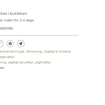
tes i butikken
ar inden for 2-4 dage
lysninger
le brands til jagt
,
Browning
,
Jagttøj & Outdoor
agtudstyr
ning
,
jagttøj og udstyr
,
jagtudstyr
ype