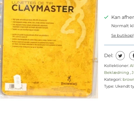
Kan afhen
Normalt kl
Se butikop
Del:
Kollektioner:
Al
Beklædning
,
J
Kategori:
brow
Type:
Ukendt t