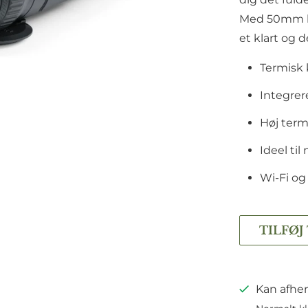
Med 50mm li
et klart og d
Termisk
Integrer
Høj term
Ideel til
Wi-Fi og
TILFØJ
Kan afhen