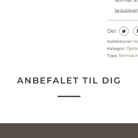
Normalt kl
Se butikop
Del:
Kollektioner:
N
Kategori:
Opti
Type:
Termisk k
ANBEFALET TIL DIG