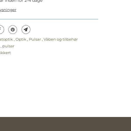
ar inden for 2-4 dage
lysninger
atoptik
,
Optik
,
Pulsar
,
Våben og tilbehør
k
,
pulsar
ikkert