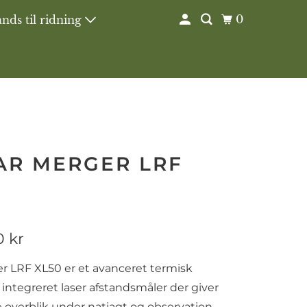
0
nds til ridning
AR MERGER LRF
0 kr
r LRF XL50 er et avanceret termisk
integreret laser afstandsmåler der giver
e overblik under natjagt og observation.