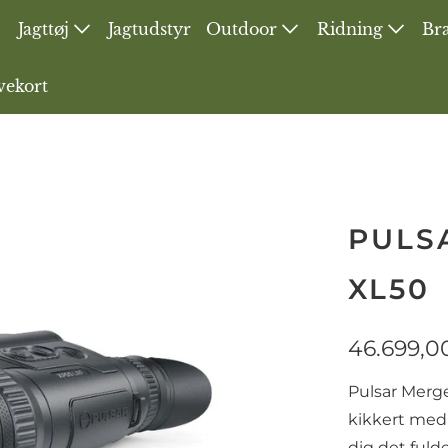
Jagttøj
Jagtudstyr
Outdoor
Ridning
Bra
vekort
PULS
XL50
46.699,0
Pulsar Merge
kikkert med 
dig det fuld