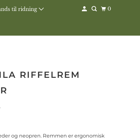
0
nds til ridning
ILA RIFFELREM
R
r
 læder og neopren. Remmen er ergonomisk