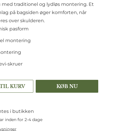
med traditionel og lydløs montering. Et
nlag på bagsiden øger komforten, når
es over skulderen.
isk pasform
nel montering
montering
Levi-skruer
 TIL KURV
KØB NU
tes i butikken
ar inden for 2-4 dage
lysninger