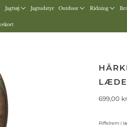
Jagttøj
Jagtudstyr
Outdoor
Ridning
Bra
vekort
HÄRK
LÆDE
699,00 k
Riffelrem i