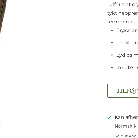
udformet og 
tykt neopre
remmen bær
Ergonom
Traditio
Lydløs 
Inkl. to 
TILFØJ
Kan afhen
Normalt kl
Se butikop