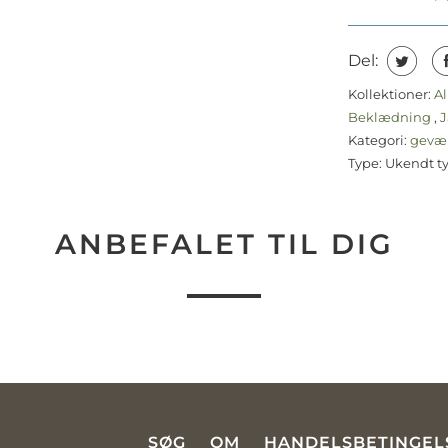
Del:
Kollektioner:
Al
Beklædning
,
J
Kategori:
gevæ
Type:
Ukendt t
ANBEFALET TIL DIG
SØG
OM
HANDELSBETINGEL