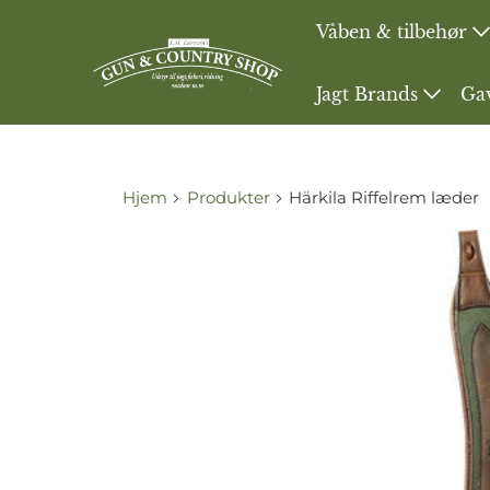
Våben & tilbehør
Jagt Brands
Ga
Hjem
Produkter
Härkila Riffelrem læder