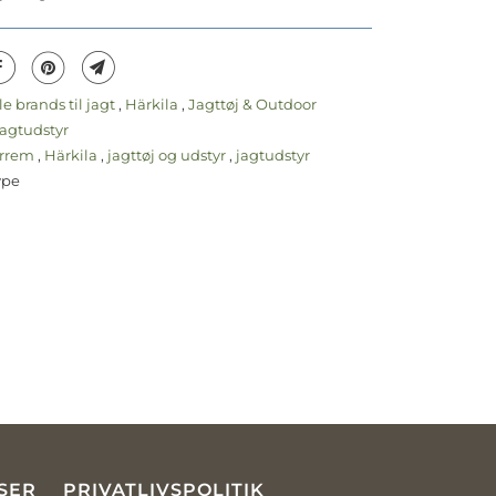
le brands til jagt
,
Härkila
,
Jagttøj & Outdoor
agtudstyr
rrem
,
Härkila
,
jagttøj og udstyr
,
jagtudstyr
ype
SER
PRIVATLIVSPOLITIK