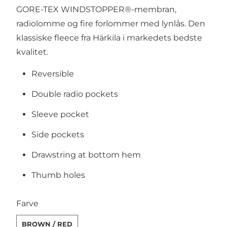
GORE-TEX WINDSTOPPER®-membran,
radiolomme og fire forlommer med lynlås. Den
klassiske fleece fra Härkila i markedets bedste
kvalitet.
Reversible
Double radio pockets
Sleeve pocket
Side pockets
Drawstring at bottom hem
Thumb holes
SWATCH-BROWN-RED
SWATCH-HUNTING-GREEN-ORANGE-BLAZE
SWATCH-DARK-OLIVE-ARABIAN-SPICE
SWATCH-GREEN-BORDEAUX
SWATCH-FOREST-NIGHT-RUSTIQUE-CLAY
SWATCH-DARK-ANTIQUE-BRONZE-WILLOW-GREEN
Farve
BROWN / RED