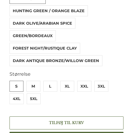
HUNTING GREEN / ORANGE BLAZE
DARK OLIVE/ARABIAN SPICE
GREEN/BORDEAUX
FOREST NIGHT/RUSTIQUE CLAY
DARK ANTIQUE BRONZE/WILLOW GREEN
SWATCH-S
SWATCH-M
SWATCH-L
SWATCH-XL
SWATCH-XXL
SWATCH-3XL
SWATCH-4XL
SWATCH-5XL
Størrelse
S
M
L
XL
XXL
3XL
4XL
5XL
TILFØJ TIL KURV