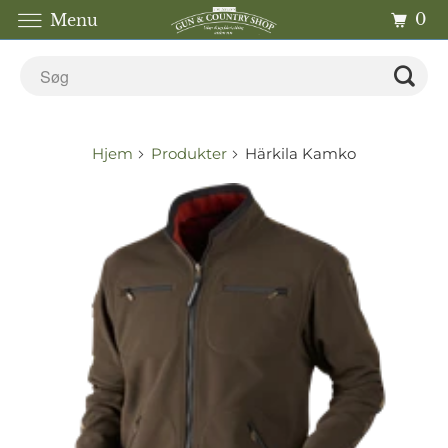
0
Menu
Hjem
Produkter
Härkila Kamko