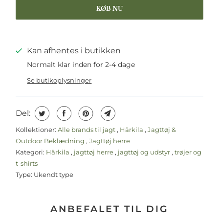
KØB NU
Kan afhentes i butikken
Normalt klar inden for 2-4 dage
Se butikoplysninger
Del:
Kollektioner:
Alle brands til jagt
,
Härkila
,
Jagttøj &
Outdoor Beklædning
,
Jagttøj herre
Kategori:
Härkila
,
jagttøj herre
,
jagttøj og udstyr
,
trøjer og
t-shirts
Type:
Ukendt type
ANBEFALET TIL DIG