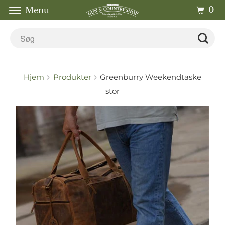
0
Menu
Hjem
Produkter
Greenburry Weekendtaske
stor