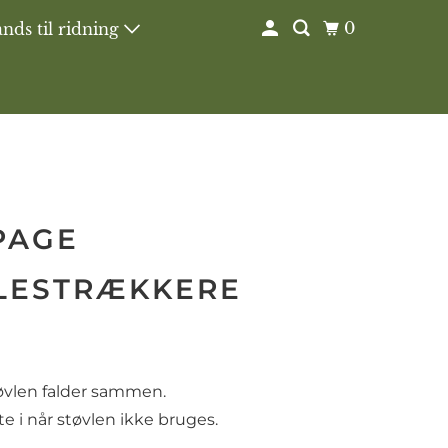
0
nds til ridning
PAGE
LESTRÆKKERE
øvlen falder sammen.
te i når støvlen ikke bruges.