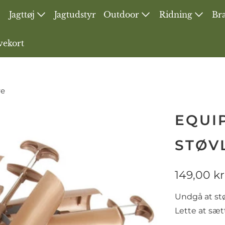
Jagttøj
Jagtudstyr
Outdoor
Ridning
Bra
vekort
re
EQUI
STØV
149,00 kr
Undgå at st
Lette at sæt