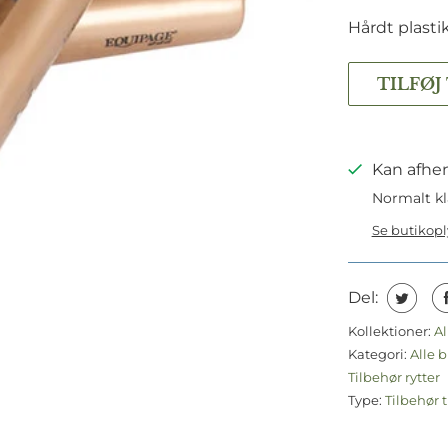
Hårdt plasti
TILFØJ
Kan afhen
Normalt kl
Se butikop
Del:
Kollektioner:
Al
Kategori:
Alle b
Tilbehør rytter
Type:
Tilbehør t