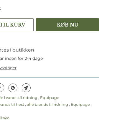
k
 TIL KURV
KØB NU
tes i butikken
ar inden for 2-4 dage
lysninger
le brands til ridning
,
Equipage
rands til hest
,
alle brands til ridning
,
Equipage
,
il sko