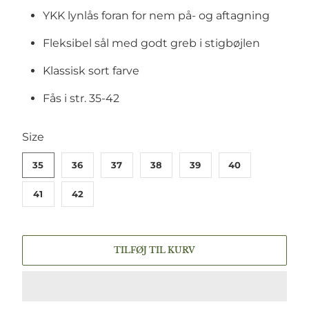
YKK lynlås foran for nem på- og aftagning
Fleksibel sål med godt greb i stigbøjlen
Klassisk sort farve
Fås i str. 35-42
SWATCH-35
SWATCH-36
SWATCH-37
SWATCH-38
SWATCH-39
SWATCH-40
SWATCH-41
SWATCH-42
Size
35
36
37
38
39
40
41
42
TILFØJ TIL KURV