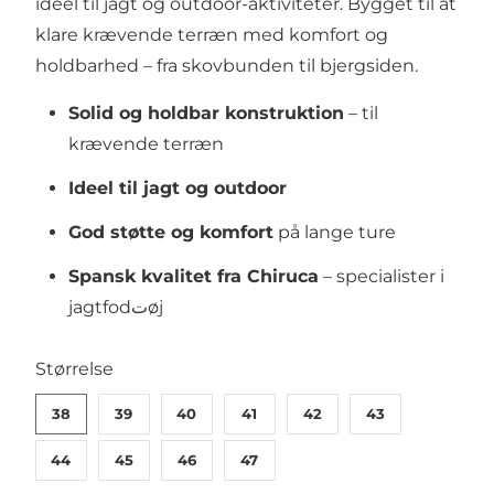
ideel til jagt og outdoor-aktiviteter. Bygget til at
klare krævende terræn med komfort og
holdbarhed – fra skovbunden til bjergsiden.
Solid og holdbar konstruktion
– til
krævende terræn
Ideel til jagt og outdoor
God støtte og komfort
på lange ture
Spansk kvalitet fra Chiruca
– specialister i
jagtfodتøj
SWATCH-38
SWATCH-39
SWATCH-40
SWATCH-41
SWATCH-42
SWATCH-43
SWATCH-44
SWATCH-45
SWATCH-46
SWATCH-47
Størrelse
38
39
40
41
42
43
44
45
46
47