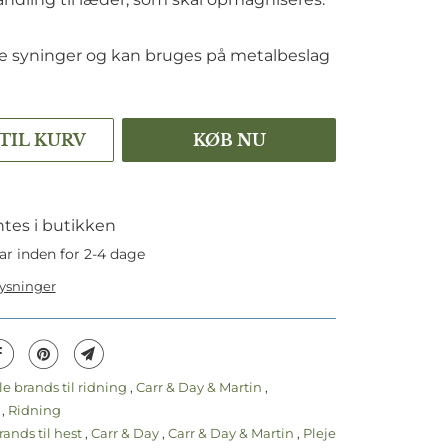
ke syninger og kan bruges på metalbeslag
 TIL KURV
KØB NU
tes i butikken
ar inden for 2-4 dage
lysninger
le brands til ridning
,
Carr & Day & Martin
,
r
,
Ridning
rands til hest
,
Carr & Day
,
Carr & Day & Martin
,
Pleje