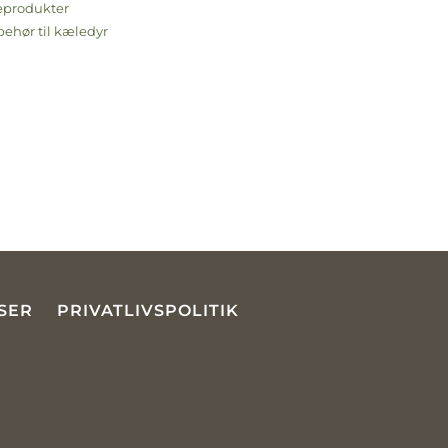
eprodukter
lbehør til kæledyr
SER
PRIVATLIVSPOLITIK