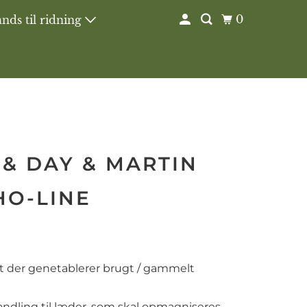
0
nds til ridning
 & DAY & MARTIN
HO-LINE
t der genetablerer brugt / gammelt
ndling til læder, som skal opmagniseres.