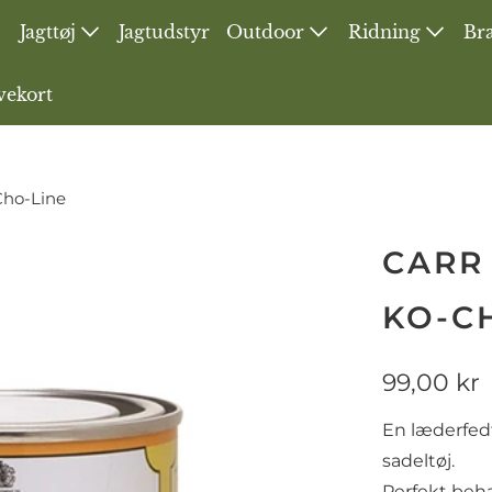
Jagttøj
Jagtudstyr
Outdoor
Ridning
Bra
vekort
Cho-Line
CARR
KO-C
99,00 kr
En læderfed
sadeltøj.
Perfekt beha