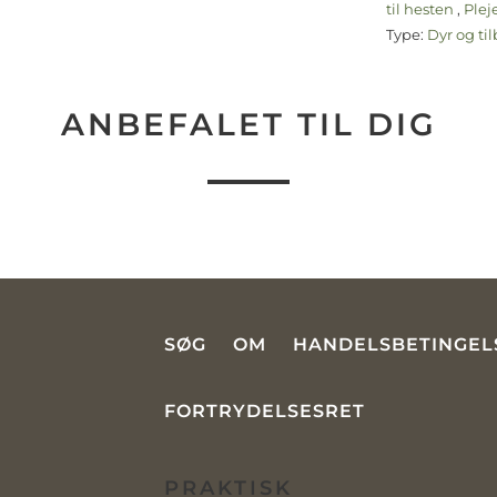
til hesten
,
Plej
Type:
Dyr og ti
ANBEFALET TIL DIG
SØG
OM
HANDELSBETINGEL
FORTRYDELSESRET
PRAKTISK