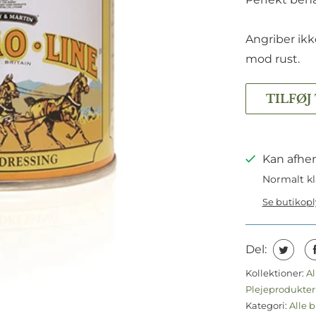
Angriber ik
mod rust.
TILFØJ
Kan afhen
Normalt kl
Se butikop
Del:
Kollektioner:
Al
Plejeprodukte
Kategori:
Alle b