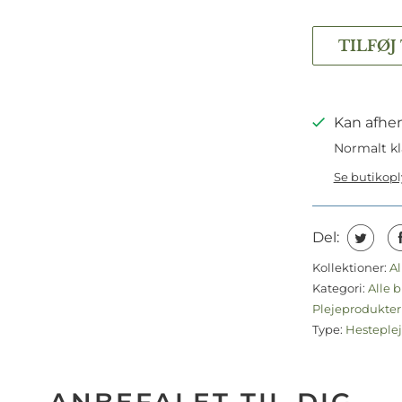
TILFØJ
Kan afhen
Normalt kl
Se butikop
Del:
Kollektioner:
Al
Kategori:
Alle b
Plejeprodukte
Type:
Hesteple