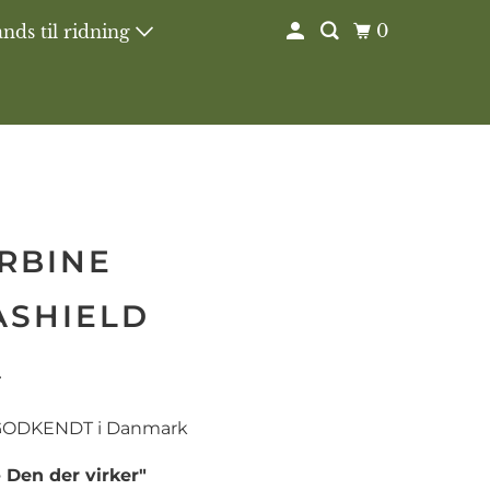
0
nds til ridning
RBINE
ASHIELD
r
 GODKENDT i Danmark
- Den der virker"