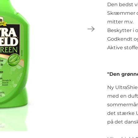
Den bedst v
Skræmmer og
mitter m.v.
Beskytter i o
Godkendt og 
Aktive stoff
"Den grønne
Ny UltraShie
med en duft a
sommermåned
det stærke U
på det dans