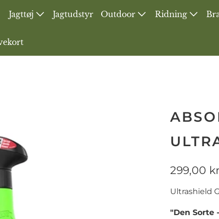
Jagttøj
Jagtudstyr
Outdoor
Ridning
Bra
vekort
ABSO
ULTR
299,00 k
Ultrashield
"Den Sorte 