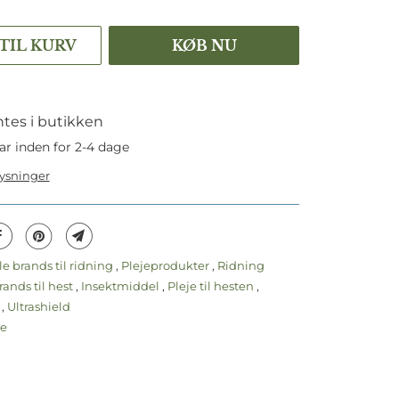
 TIL KURV
KØB NU
tes i butikken
ar inden for 2-4 dage
lysninger
le brands til ridning
,
Plejeprodukter
,
Ridning
rands til hest
,
Insektmiddel
,
Pleje til hesten
,
r
,
Ultrashield
je