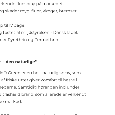
irkende fluespray på markedet.
 skader myg, fluer, klæger, bremser,
p til 17 dage.
testet af miljøstyrelsen - Dansk label.
er er Pyrethrin og Permethrin
 - den naturlige"
ld® Green er en helt naturlig spray, som
f friske urter giver komfort til heste i
erne. Samtidig hører den ind under
ltrashield brand, som allerede er velkendt
ke marked.