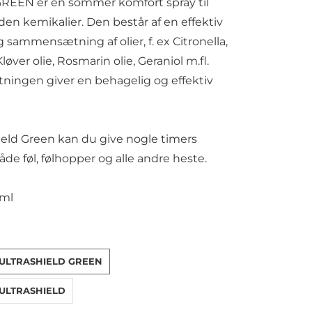
GREEN er en sommer komfort spray til
den kemikalier. Den består af en effektiv
 sammensætning af olier, f. ex Citronella,
Kløver olie, Rosmarin olie, Geraniol m.fl.
ngen giver en behagelig og effektiv
eld Green kan du give nogle timers
åde føl, følhopper og alle andre heste.
6ml
ORBINE-ULTRASHIELD-GREEN
ORBINE-ULTRASHIELD
ULTRASHIELD GREEN
ULTRASHIELD