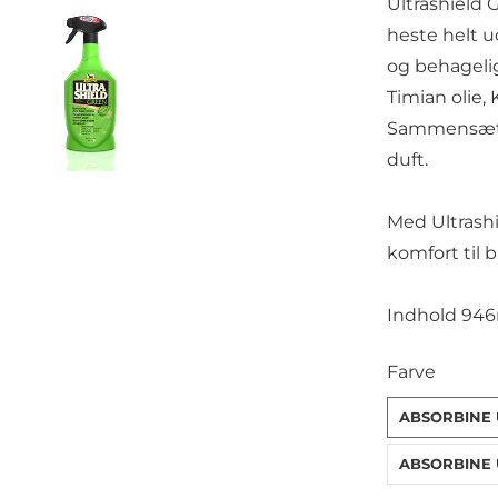
Ultrashield 
heste helt u
og behagelig
Timian olie, 
Sammensætni
duft.
Med Ultrashi
komfort til b
Indhold 94
SWATCH-ABS
SWATCH-ABS
Farve
ABSORBINE 
ABSORBINE 