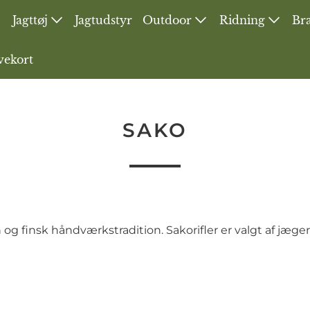
Jagttøj
Jagtudstyr
Outdoor
Ridning
Bra
vekort
SAKO
 finsk håndværkstradition. Sakorifler er valgt af jæger