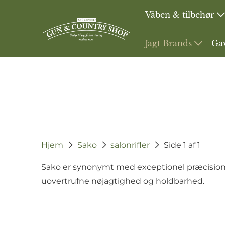
Våben & tilbehør
Jagt Brands
Ga
Hjem
Sako
salonrifler
Side 1 af 1
Sako er synonymt med exceptionel præcision og
uovertrufne nøjagtighed og holdbarhed.