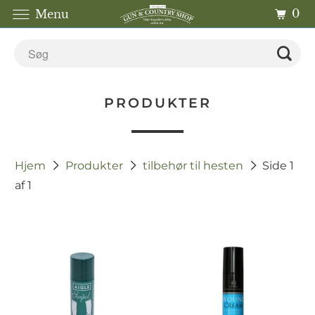
0
Menu
PRODUKTER
Hjem
Produkter
tilbehør til hesten
Side 1
af 1