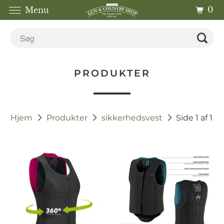
0
Menu
PRODUKTER
Hjem
Produkter
sikkerhedsvest
Side 1 af 1