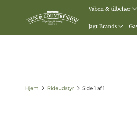
Våben & tilbehør
Jagt Brands
Ga
Hjem
Rideudstyr
Side 1 af 1